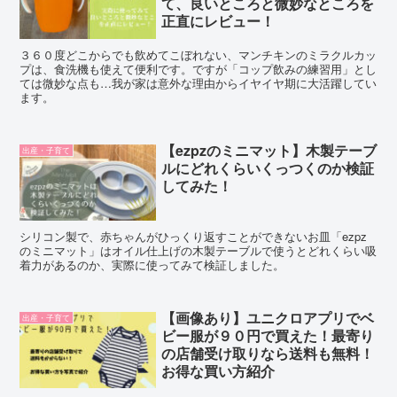
て、良いところと微妙なところを
正直にレビュー！
３６０度どこからでも飲めてこぼれない、マンチキンのミラクルカッ
プは、食洗機も使えて便利です。ですが「コップ飲みの練習用」とし
ては微妙な点も…我が家は意外な理由からイヤイヤ期に大活躍してい
ます。
【ezpzのミニマット】木製テーブ
出産・子育て
ルにどれくらいくっつくのか検証
してみた！
シリコン製で、赤ちゃんがひっくり返すことができないお皿「ezpz
のミニマット」はオイル仕上げの木製テーブルで使うとどれくらい吸
着力があるのか、実際に使ってみて検証しました。
【画像あり】ユニクロアプリでベ
出産・子育て
ビー服が９０円で買えた！最寄り
の店舗受け取りなら送料も無料！
お得な買い方紹介