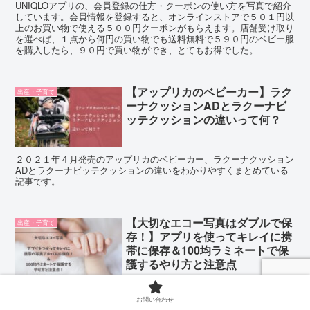
UNIQLOアプリの、会員登録の仕方・クーポンの使い方を写真で紹介
しています。会員情報を登録すると、オンラインストアで５０１円以
上のお買い物で使える５００円クーポンがもらえます。店舗受け取り
を選べば、１点から何円の買い物でも送料無料で５９０円のベビー服
を購入したら、９０円で買い物ができ、とてもお得でした。
【アップリカのベビーカー】ラク
出産・子育て
ーナクッションADとラクーナビ
ッテクッションの違いって何？
２０２１年４月発売のアップリカのベビーカー、ラクーナクッション
ADとラクーナビッテクッションの違いをわかりやすくまとめている
記事です。
【大切なエコー写真はダブルで保
出産・子育て
存！】アプリを使ってキレイに携
帯に保存＆100均ラミネートで保
護するやり方と注意点
大切なエコー写真は、ずっと置いているうちに色あせたり、近くにお
いてあるものに色移りする可能性があります。エコー写真を、アプリ
お問い合わせ