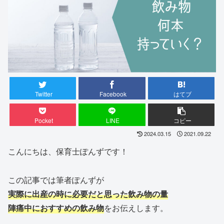
Twitter
Facebook
はてブ
Pocket
LINE
コピー
2024.03.15
2021.09.22
こんにちは、保育士ぽんずです！
この記事では筆者ぽんずが
実際に出産の時に必要だと思った飲み物の量
陣痛中におすすめの飲み物
をお伝えします。