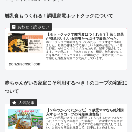
離乳食もつくれる！調理家電ホットクックについて
【ホットクックで離乳食はつくれる？】蒸し野菜
が簡単おいしい＆栄養たっぷりで最高だった。
ホットクックで離乳食を作ってみたら、ラクすぎて感動し
ました。野菜の甘味がでておいしい＆栄養が逃げない「蒸
し野菜」がすごくオススメだったので、記事で紹介してい
ます。その他にも、「無水でゆでる」機能、離乳食のレシ
ピを集めた「クックリスト」の機能など、実際に使ってみ
て感じた感想を写真つきで紹介しています。
ponzusensei.com
赤ちゃんがいる家庭こそ利用するべき！のコープの宅配に
ついて
【２年つかってわかった】１歳児ママなら絶対購
入するべきコープの時短冷凍食品！
コープの宅配のメリットは配達してもらえるだけではなか
った！コープを２年利用した筆者が、「冷凍庫に欠かさず
ストックしている」「１歳児ママなら絶対に購入してほし
い」と思った商品を厳選して、記事にまとめました。