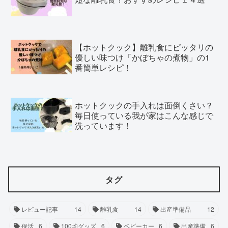
【ホットクック】離乳食にピッタリの
優しい味つけ「かぼちゃの煮物」の1
番簡単レシピ！
ホットクックの手入れは面倒くさい？
毎日使っている我が家はこんな感じで
洗っています！
タグ
レビュー記事
14
離乳食
14
出産準備品
12
保活
6
100均グッズ
6
ベビーカー
6
出産準備
6